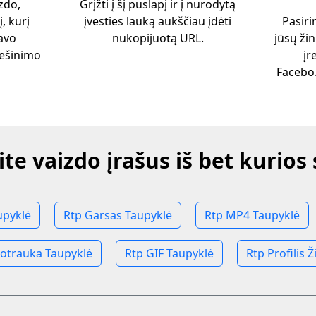
izdo,
Grįžti į šį puslapį ir į nurodytą
, kurį
įvesties lauką aukščiau įdėti
Pasiri
savo
nukopijuotą URL.
jūsų žin
iešinimo
įr
Facebo
ite vaizdo įrašus iš bet kurios
upyklė
Rtp Garsas Taupyklė
Rtp MP4 Taupyklė
otrauka Taupyklė
Rtp GIF Taupyklė
Rtp Profilis 