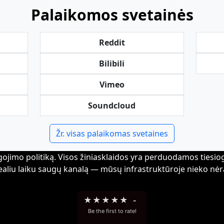
Palaikomos svetainės
Reddit
Bilibili
Vimeo
Soundcloud
Žr. visas palaikomas svetaines
ojimo politiką. Visos žiniasklaidos yra perduodamos tiesiogia
ealiu laiku saugų kanalą — mūsų infrastruktūroje nieko nėr
★
★
★
★
★
-
Be the first to rate!