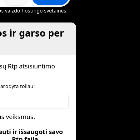
rios vaizdo hostingo svetainės.
s ir garso per
sų Rtp atsisiuntimo
arodyta toliau:
ius veiksmus.
auti ir išsaugoti savo
Rtp failą