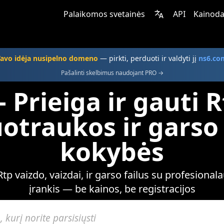
Palaikomos svetainės
API
Kainoda
Tavo idėja nusipelno domeno
— pirkti, perduoti ir valdyti jį
ns6.co
Pašalinti skelbimus naudojant PRO →
Prieiga ir gauti 
Nuotraukos ir gars
kokybės
p vaizdo, vaizdai, ir garso failus su profesiona
įrankis — be kainos, be registracijos