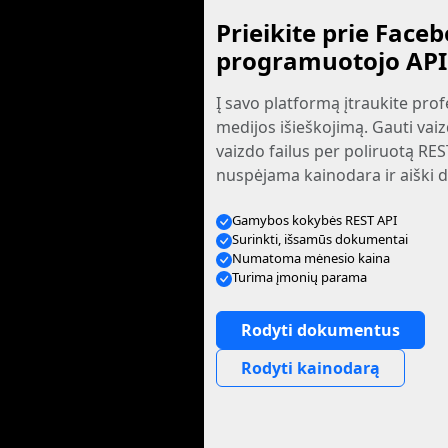
Prieikite prie Faceb
programuotojo API
Į savo platformą įtraukite prof
medijos išieškojimą. Gauti vaiz
vaizdo failus per poliruotą RES
nuspėjama kainodara ir aiški 
Gamybos kokybės REST API
Surinkti, išsamūs dokumentai
Numatoma mėnesio kaina
Turima įmonių parama
Rodyti dokumentus
Rodyti kainodarą