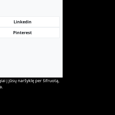
Linkedin
Pinterest
i į jūsų naršyklę per šifruotą,
a.