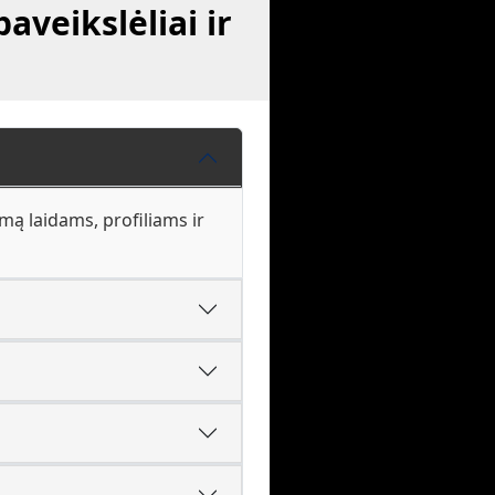
aveikslėliai ir
amą laidams, profiliams ir