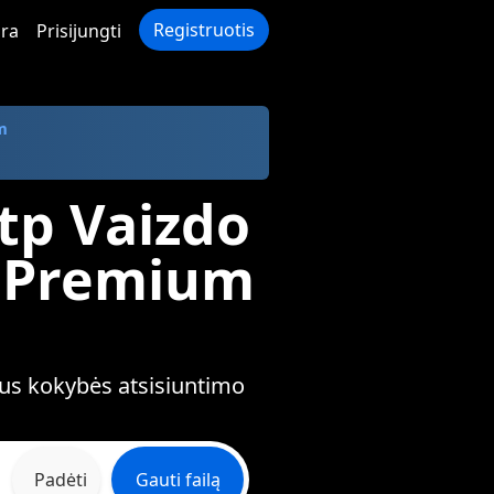
Registruotis
ra
Prisijungti
m
Rtp Vaizdo
o Premium
laus kokybės atsisiuntimo
Padėti
Gauti failą