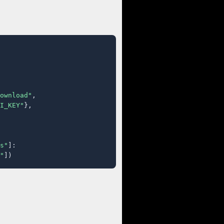
ownload"
,

I_KEY"
},

s"
]:

"
])