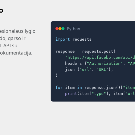
o
Python
esionalaus lygio
do, garso ir
import
 requests

T API su
response = requests.post(

dokumentacija.
"https://api.facebo.com/api/d
    headers={
"Authorization"
: 
"AP
    json={
"url"
: 
"URL"
},

)

for
 item 
in
 response.json()[
"item
print
(item[
"type"
], item[
"url