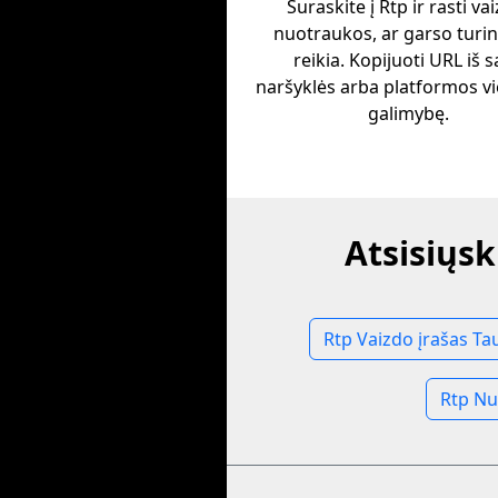
Suraskite į Rtp ir rasti va
nuotraukos, ar garso turinį
reikia. Kopijuoti URL iš 
naršyklės arba platformos v
galimybę.
Atsisiųsk
Rtp Vaizdo įrašas Ta
Rtp Nu