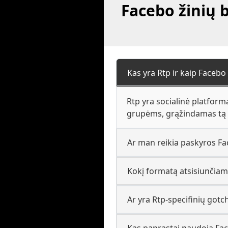
Facebo žinių b
Kas yra Rtp ir kaip Facebo 
Rtp yra socialinė platforma
grupėms, grąžindamas tą pa
Ar man reikia paskyros Fac
Kokį formatą atsisiunčiama
Ar yra Rtp-specifinių gotch
Kas paprastai naudoja Fac