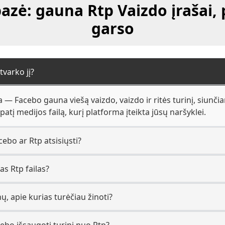
azė: gauna Rtp Vaizdo įrašai, p
garso
tvarko jį?
 — Facebo gauna viešą vaizdo, vaizdo ir ritės turinį, siunči
tį medijos failą, kurį platforma įteikta jūsų naršyklei.
ebo ar Rtp atsisiųsti?
s Rtp failas?
ų, apie kurias turėčiau žinoti?
ebo išsaugoti turinį nuo Rtp?