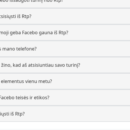
sisiųsti iš Rtp?
amoji geba Facebo gauna iš Rtp?
s mano telefone?
 žino, kad aš atsisiuntiau savo turinį?
Rtp elementus vienu metu?
Facebo teisės ir etikos?
ųsti iš Rtp?