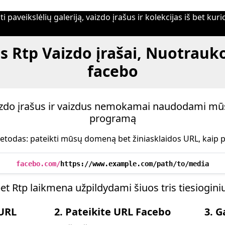
i paveikslėlių galeriją, vaizdo įrašus ir kolekcijas iš bet ku
s Rtp Vaizdo įrašai, Nuotrauko
facebo
aizdo įrašus ir vaizdus nemokamai naudodami mū
programą
etodas: pateikti mūsų domeną bet žiniasklaidos URL, kaip p
facebo.com/
https://www.example.com/path/to/media
et Rtp laikmena užpildydami šiuos tris tiesiogin
 URL
2. Pateikite URL Facebo
3. G