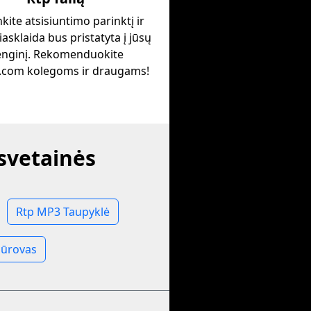
nkite atsisiuntimo parinktį ir
iasklaida bus pristatyta į jūsų
enginį. Rekomenduokite
.com kolegoms ir draugams!
 svetainės
Rtp MP3 Taupyklė
Žiūrovas