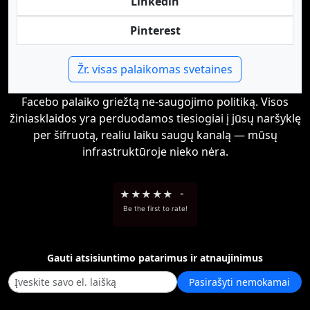
Linkedin
Pinterest
Žr. visas palaikomas svetaines
Facebo palaiko griežtą ne-saugojimo politiką. Visos
žiniasklaidos yra perduodamos tiesiogiai į jūsų naršyklę
per šifruotą, realiu laiku saugų kanalą — mūsų
infrastruktūroje nieko nėra.
★
★
★
★
★
-
Be the first to rate!
Gauti atsisiuntimo patarimus ir atnaujinimus
Pasirašyti nemokamai