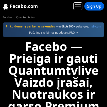
Facebo.com
Sign Up
Facebo
Quantumtvlive
Pirkti domeną per kelias sekundes
— ieškoti 800+ pabaigos:
ns6.com
Pašalinti skelbimus naudojant PRO →
Facebo —
Prieiga ir gauti
Quantumtvlive
Vaizdo įrašai,
Nuotraukos ir
garso Premium