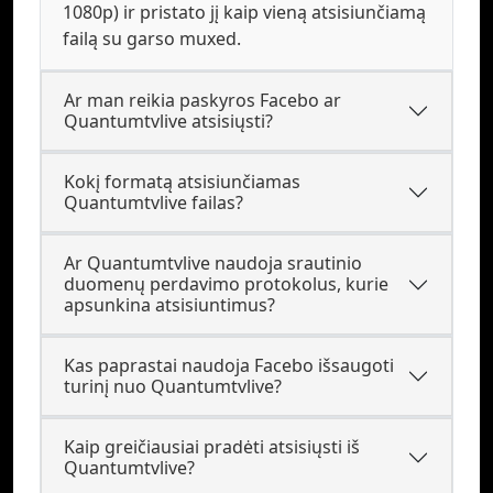
1080p) ir pristato jį kaip vieną atsisiunčiamą
failą su garso muxed.
Ar man reikia paskyros Facebo ar
Quantumtvlive atsisiųsti?
Kokį formatą atsisiunčiamas
Quantumtvlive failas?
Ar Quantumtvlive naudoja srautinio
duomenų perdavimo protokolus, kurie
apsunkina atsisiuntimus?
Kas paprastai naudoja Facebo išsaugoti
turinį nuo Quantumtvlive?
Kaip greičiausiai pradėti atsisiųsti iš
Quantumtvlive?