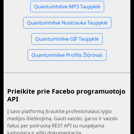
Quantumtvlive MP3 Taupyklė
Quantumtvlive Nuotrauka Taupyklė
Quantumtvlive GIF Taupyklė
Quantumtvlive Profilis Žiūrovas
Prieikite prie Facebo programuotojo
API
Į savo platformą įtraukite profesionalaus lygio
medijos išieškojimą. Gauti vaizdo, garso ir vaizdo
failus per poliruotą REST API su nuspėjama
kainodara ir aiški dokumentacija.