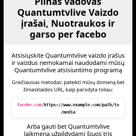
Pilnas vadovas
Quantumtvlive Vaizdo
įrašai, Nuotraukos ir
garso per facebo
Atsisiųskite Quantumtvlive vaizdo įrašus
ir vaizdus nemokamai naudodami mūsų
Quantumtvlive atsisiuntimo programą
Greičiausias metodas: pateikti mūsų domeną bet
žiniasklaidos URL, kaip parodyta toliau:
facebo.com/
https://www.example.com/path/to
/media
Arba gauti bet Quantumtvlive
laikmena užpildydami šiuos tris