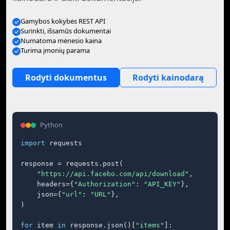
Gamybos kokybės REST API
Surinkti, išsamūs dokumentai
Numatoma mėnesio kaina
Turima įmonių parama
Rodyti dokumentus
Rodyti kainodarą
Python
import
 requests

response = requests.post(

"https://api.facebo.com/api/download"
,

    headers={
"Authorization"
: 
"API_KEY"
},

    json={
"url"
: 
"URL"
},

)

for
 item 
in
 response.json()[
"items"
]:
