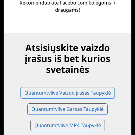
Rekomenduokite Facebo.com kolegoms ir
draugams!
Atsisiųskite vaizdo
įrašus iš bet kurios
svetainės
Quantumtvlive Vaizdo įrašas Taupyklė
Quantumtvlive Garsas Taupyklė
Quantumtvlive MP4 Taupyklė