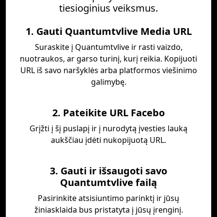
tiesioginius veiksmus.
1. Gauti Quantumtvlive Media URL
Suraskite į Quantumtvlive ir rasti vaizdo,
nuotraukos, ar garso turinį, kurį reikia. Kopijuoti
URL iš savo naršyklės arba platformos viešinimo
galimybę.
2. Pateikite URL Facebo
Grįžti į šį puslapį ir į nurodytą įvesties lauką
aukščiau įdėti nukopijuotą URL.
3. Gauti ir išsaugoti savo
Quantumtvlive failą
Pasirinkite atsisiuntimo parinktį ir jūsų
žiniasklaida bus pristatyta į jūsų įrenginį.