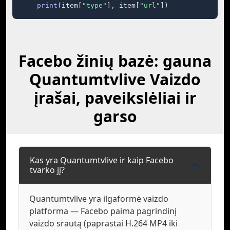
print
(item[
"type"
], item[
"url"
])
Facebo žinių bazė: gauna
Quantumtvlive Vaizdo
įrašai, paveikslėliai ir
garso
Kas yra Quantumtvlive ir kaip Facebo
tvarko jį?
Quantumtvlive yra ilgaformė vaizdo
platforma — Facebo paima pagrindinį
vaizdo srautą (paprastai H.264 MP4 iki