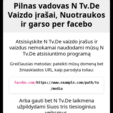
Pilnas vadovas N Tv.De
Vaizdo įrašai, Nuotraukos
ir garso per facebo
Atsisiųskite N Tv.De vaizdo įrašus ir
vaizdus nemokamai naudodami mūsų N
Tv.De atsisiuntimo programą
Greičiausias metodas: pateikti mūsų domeną bet
žiniasklaidos URL, kaip parodyta toliau:
facebo.com/
https://www.example.com/path/to
/media
Arba gauti bet N Tv.De laikmena
užpildydami šiuos tris tiesioginius
veiksmus.