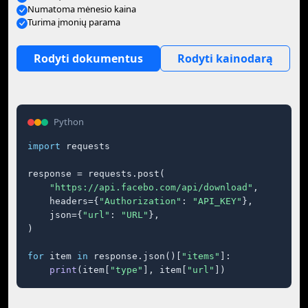
Numatoma mėnesio kaina
Turima įmonių parama
Rodyti dokumentus
Rodyti kainodarą
Python
import
 requests

response = requests.post(

"https://api.facebo.com/api/download"
,

    headers={
"Authorization"
: 
"API_KEY"
},

    json={
"url"
: 
"URL"
},

)

for
 item 
in
 response.json()[
"items"
]:

print
(item[
"type"
], item[
"url"
])