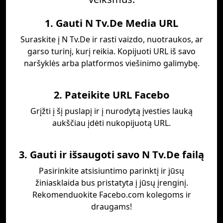
1. Gauti N Tv.De Media URL
Suraskite į N Tv.De ir rasti vaizdo, nuotraukos, ar
garso turinį, kurį reikia. Kopijuoti URL iš savo
naršyklės arba platformos viešinimo galimybę.
2. Pateikite URL Facebo
Grįžti į šį puslapį ir į nurodytą įvesties lauką
aukščiau įdėti nukopijuotą URL.
3. Gauti ir išsaugoti savo N Tv.De failą
Pasirinkite atsisiuntimo parinktį ir jūsų
žiniasklaida bus pristatyta į jūsų įrenginį.
Rekomenduokite Facebo.com kolegoms ir
draugams!