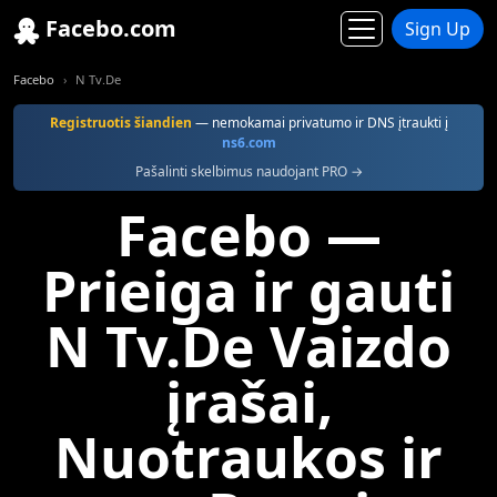
Facebo.com
Sign Up
Facebo
N Tv.De
Registruotis šiandien
— nemokamai privatumo ir DNS įtraukti į
ns6.com
Pašalinti skelbimus naudojant PRO →
Facebo —
Prieiga ir gauti
N Tv.De Vaizdo
įrašai,
Nuotraukos ir