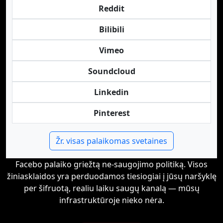
Reddit
Bilibili
Vimeo
Soundcloud
Linkedin
Pinterest
Žr. visas palaikomas svetaines
Facebo palaiko griežtą ne-saugojimo politiką. Visos
žiniasklaidos yra perduodamos tiesiogiai į jūsų naršyklę
per šifruotą, realiu laiku saugų kanalą — mūsų
infrastruktūroje nieko nėra.