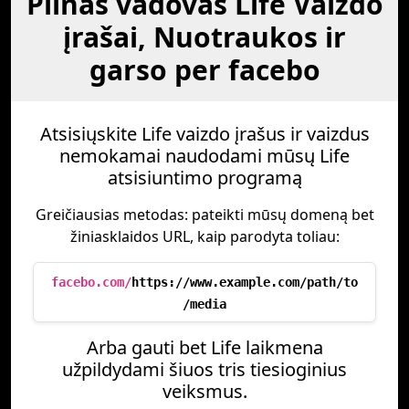
Pilnas vadovas Life Vaizdo
įrašai, Nuotraukos ir
garso per facebo
Atsisiųskite Life vaizdo įrašus ir vaizdus
nemokamai naudodami mūsų Life
atsisiuntimo programą
Greičiausias metodas: pateikti mūsų domeną bet
žiniasklaidos URL, kaip parodyta toliau:
facebo.com/
https://www.example.com/path/to
/media
Arba gauti bet Life laikmena
užpildydami šiuos tris tiesioginius
veiksmus.