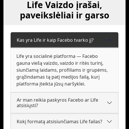
Life Vaizdo įrašai,
paveikslėliai ir garso
Kas yra Life ir kaip Facebo tvarko jį?
Life yra socialinė platforma — Facebo
gauna viešą vaizdo, vaizdo ir ritės turinį,
siunčiamą laidams, profiliams ir grupėms,
grąžindamas tą patį medijos failą, kurį
platforma įteikta jūsų naršyklei.
Ar man reikia paskyros Facebo ar Life
atsisiųsti?
Kokį formatą atsisiunčiamas Life failas?