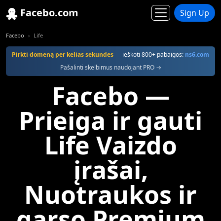
Facebo.com
Sign Up
Facebo
Life
Pirkti domeną per kelias sekundes
— ieškoti 800+ pabaigos:
ns6.com
Pašalinti skelbimus naudojant PRO →
Facebo —
Prieiga ir gauti
Life Vaizdo
įrašai,
Nuotraukos ir
garso Premium