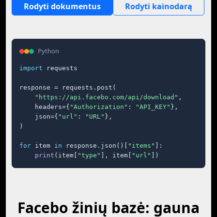
Rodyti dokumentus
Rodyti kainodarą
Python
import
 requests

response = requests.post(

"https://api.facebo.com/api/download"
,

    headers={
"Authorization"
: 
"API_KEY"
},

    json={
"url"
: 
"URL"
},

)

for
 item 
in
 response.json()[
"items"
]:

print
(item[
"type"
], item[
"url"
])
Facebo žinių bazė: gauna