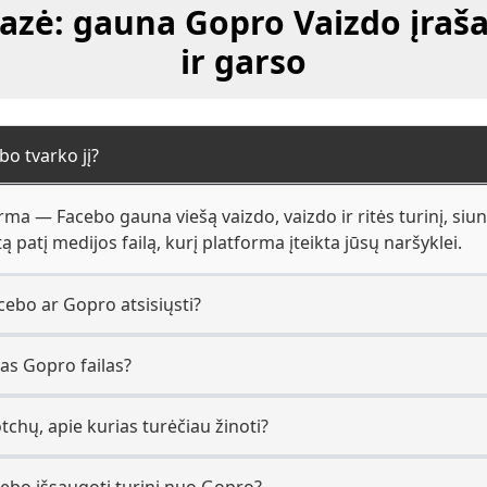
azė: gauna Gopro Vaizdo įrašai
ir garso
bo tvarko jį?
rma — Facebo gauna viešą vaizdo, vaizdo ir ritės turinį, siu
patį medijos failą, kurį platforma įteikta jūsų naršyklei.
cebo ar Gopro atsisiųsti?
as Gopro failas?
tchų, apie kurias turėčiau žinoti?
ebo išsaugoti turinį nuo Gopro?