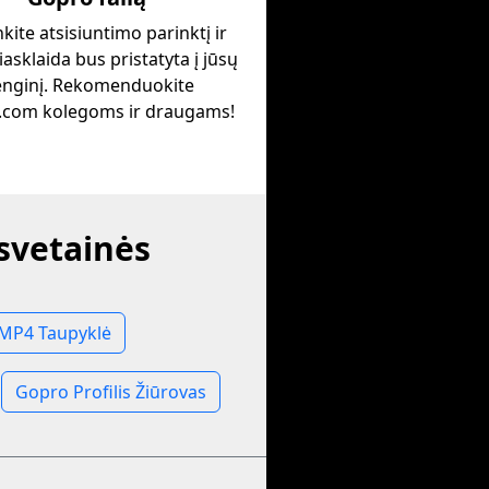
nkite atsisiuntimo parinktį ir
iasklaida bus pristatyta į jūsų
enginį. Rekomenduokite
.com kolegoms ir draugams!
 svetainės
MP4 Taupyklė
Gopro Profilis Žiūrovas