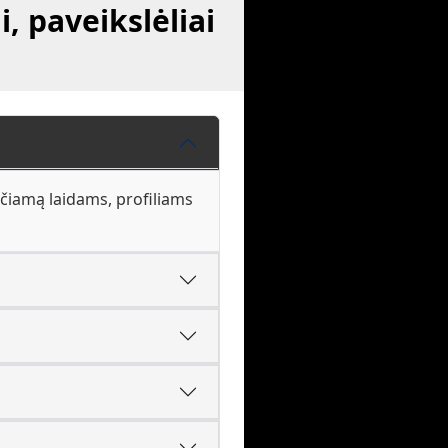
, paveikslėliai
nčiamą laidams, profiliams