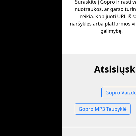
Suraskite į Gopro ir rasti v
nuotraukos, ar garso turinį
reikia. Kopijuoti URL iš 
naršyklės arba platformos v
galimybę.
Atsisiųsk
Gopro Vaizdo
Gopro MP3 Taupyklė