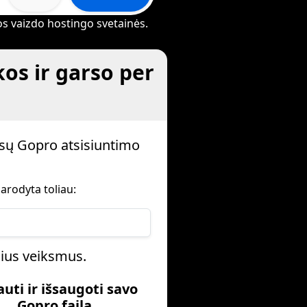
rios vaizdo hostingo svetainės.
os ir garso per
sų Gopro atsisiuntimo
arodyta toliau:
nius veiksmus.
auti ir išsaugoti savo
Gopro failą