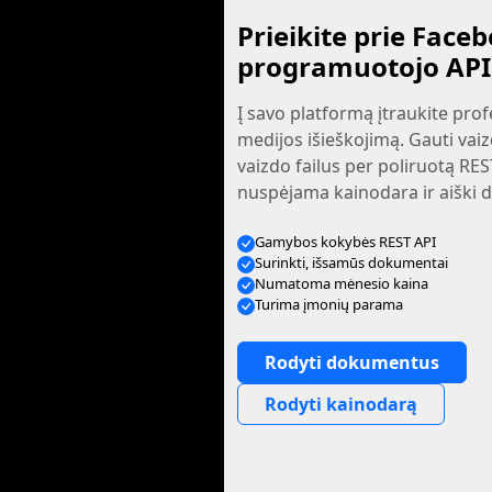
Prieikite prie Faceb
programuotojo API
Į savo platformą įtraukite prof
medijos išieškojimą. Gauti vaiz
vaizdo failus per poliruotą RES
nuspėjama kainodara ir aiški 
Gamybos kokybės REST API
Surinkti, išsamūs dokumentai
Numatoma mėnesio kaina
Turima įmonių parama
Rodyti dokumentus
Rodyti kainodarą