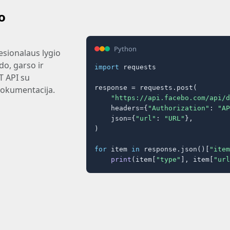
o
Python
esionalaus lygio
do, garso ir
import
 requests

T API su
response = requests.post(

dokumentacija.
"https://api.facebo.com/api/d
    headers={
"Authorization"
: 
"AP
    json={
"url"
: 
"URL"
},

)

for
 item 
in
 response.json()[
"item
print
(item[
"type"
], item[
"url