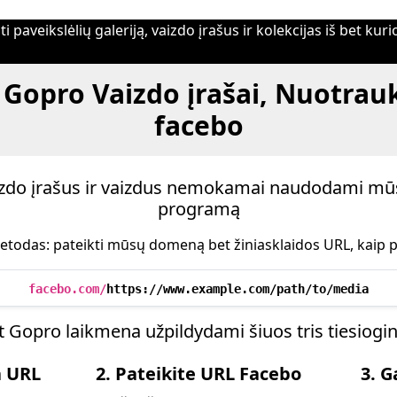
i paveikslėlių galeriją, vaizdo įrašus ir kolekcijas iš bet ku
 Gopro Vaizdo įrašai, Nuotrauk
facebo
aizdo įrašus ir vaizdus nemokamai naudodami mū
programą
etodas: pateikti mūsų domeną bet žiniasklaidos URL, kaip p
facebo.com/
https://www.example.com/path/to/media
t Gopro laikmena užpildydami šiuos tris tiesiogi
a URL
2. Pateikite URL Facebo
3. G