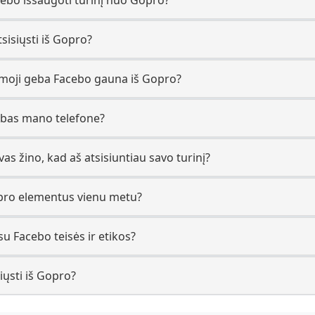
tsisiųsti iš Gopro?
iamoji geba Facebo gauna iš Gopro?
rbas mano telefone?
as žino, kad aš atsisiuntiau savo turinį?
Gopro elementus vienu metu?
su Facebo teisės ir etikos?
iųsti iš Gopro?