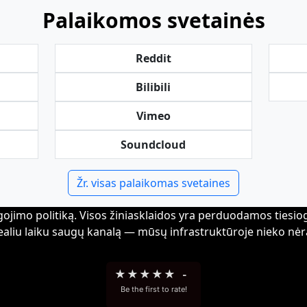
Palaikomos svetainės
Reddit
Bilibili
Vimeo
Soundcloud
Žr. visas palaikomas svetaines
ojimo politiką. Visos žiniasklaidos yra perduodamos tiesiogia
ealiu laiku saugų kanalą — mūsų infrastruktūroje nieko nėr
★
★
★
★
★
-
Be the first to rate!