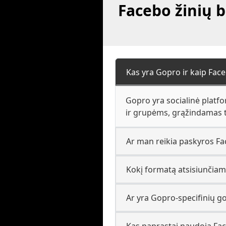
Facebo žinių b
Kas yra Gopro ir kaip Face
Gopro yra socialinė platfo
ir grupėms, grąžindamas tą 
Ar man reikia paskyros Fa
Kokį formatą atsisiunčiam
Ar yra Gopro-specifinių go
Kas paprastai naudoja Fac