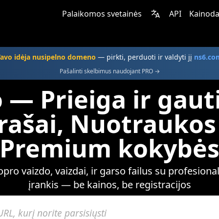
Palaikomos svetainės
API
Kainoda
Tavo idėja nusipelno domeno
— pirkti, perduoti ir valdyti jį
ns6.co
Pašalinti skelbimus naudojant PRO →
 — Prieiga ir gaut
įrašai, Nuotraukos 
Premium kokybė
ro vaizdo, vaizdai, ir garso failus su profesion
įrankis — be kainos, be registracijos