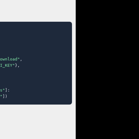
ownload"
,

I_KEY"
},

s"
]:

"
])