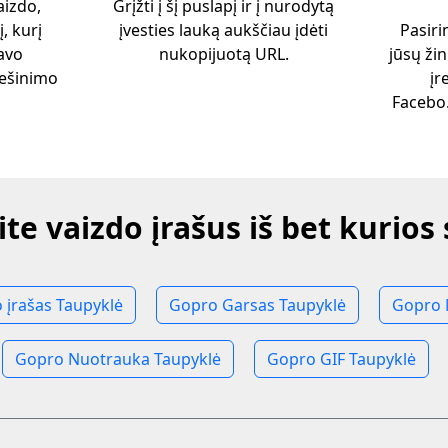
aizdo,
Grįžti į šį puslapį ir į nurodytą
, kurį
įvesties lauką aukščiau įdėti
Pasiri
savo
nukopijuotą URL.
jūsų žin
iešinimo
įr
Facebo
ite vaizdo įrašus iš bet kurios
 įrašas Taupyklė
Gopro Garsas Taupyklė
Gopro 
Gopro Nuotrauka Taupyklė
Gopro GIF Taupyklė