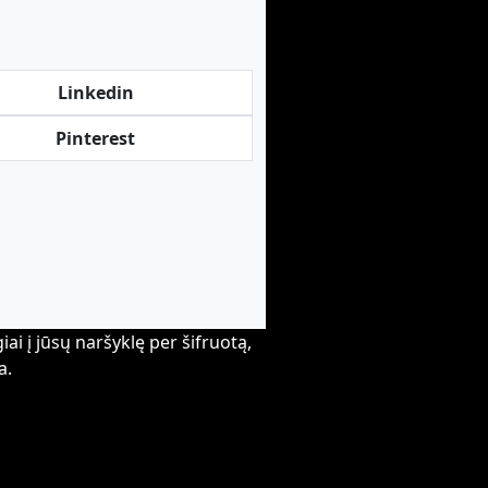
Linkedin
Pinterest
i į jūsų naršyklę per šifruotą,
a.