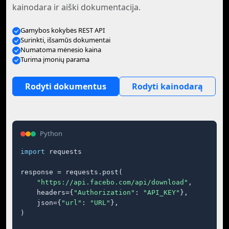
kainodara ir aiški dokumentacija.
Gamybos kokybės REST API
Surinkti, išsamūs dokumentai
Numatoma mėnesio kaina
Turima įmonių parama
Rodyti dokumentus
Rodyti kainodarą
Python
import
 requests

response = requests.post(

"https://api.facebo.com/api/download"
,

    headers={
"Authorization"
: 
"API_KEY"
},

    json={
"url"
: 
"URL"
},

)
