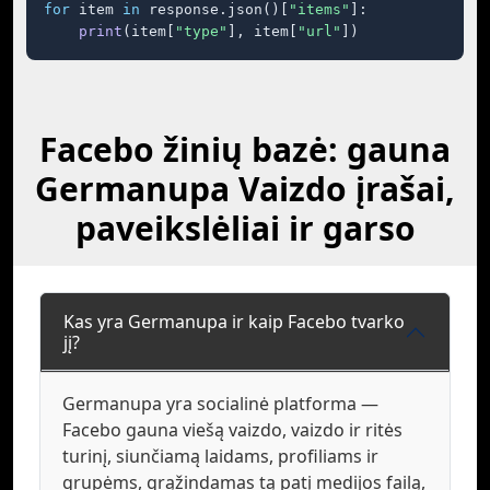
for
 item 
in
 response.json()[
"items"
]:

print
(item[
"type"
], item[
"url"
])
Facebo žinių bazė: gauna
Germanupa Vaizdo įrašai,
paveikslėliai ir garso
Kas yra Germanupa ir kaip Facebo tvarko
jį?
Germanupa yra socialinė platforma —
Facebo gauna viešą vaizdo, vaizdo ir ritės
turinį, siunčiamą laidams, profiliams ir
grupėms, grąžindamas tą patį medijos failą,