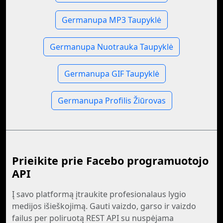
Germanupa MP3 Taupyklė
Germanupa Nuotrauka Taupyklė
Germanupa GIF Taupyklė
Germanupa Profilis Žiūrovas
Prieikite prie Facebo programuotojo
API
Į savo platformą įtraukite profesionalaus lygio
medijos išieškojimą. Gauti vaizdo, garso ir vaizdo
failus per poliruotą REST API su nuspėjama