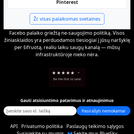
Pinterest
Žr. visas palaikomas svetaines
Facebo palaiko griežtą ne-saugojimo politiką. Visos
žiniasklaidos yra perduodamos tiesiogiai į jūsų naršyklę
per šifruotą, realiu laiku saugų kanalą — mūsų
infrastruktūroje nieko nėra.
★
★
★
★
★
-
Be the first to rate!
Gauti atsisiuntimo patarimus ir atnaujinimus
Pasirašyti nemokamai
API
Privatumo politika
Paslaugų teikimo sąlygos
Susisiekite su mumis
Sekite mus BlueSky