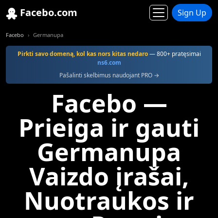
Facebo.com
Sign Up
Facebo
Germanupa
Pirkti savo domeną, kol kas nors kitas nedaro
— 800+ pratęsimai
ns6.com
Pašalinti skelbimus naudojant PRO →
Facebo —
Prieiga ir gauti
Germanupa
Vaizdo įrašai,
Nuotraukos ir