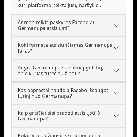
kurį platforma įteikta jūsų naršyklei.
Ar man reikia paskyros Facebo ar
Germanupa atsisiųsti?
Kokį formatą atsisiunčiamas Germanupa
failas?
Ar yra Germanupa-specifinių gotchų,
apie kurias turėčiau žinoti?
Kas paprastai naudoja Facebo išsaugoti
turinį nuo Germanupa?
Kaip greičiausiai pradėti atsisiųsti iš
Germanupa?
Kokia yra didžiausia skiriamoji geba