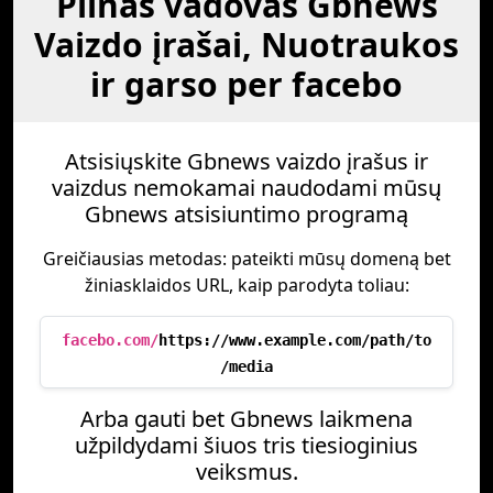
Pilnas vadovas Gbnews
Vaizdo įrašai, Nuotraukos
ir garso per facebo
Atsisiųskite Gbnews vaizdo įrašus ir
vaizdus nemokamai naudodami mūsų
Gbnews atsisiuntimo programą
Greičiausias metodas: pateikti mūsų domeną bet
žiniasklaidos URL, kaip parodyta toliau:
facebo.com/
https://www.example.com/path/to
/media
Arba gauti bet Gbnews laikmena
užpildydami šiuos tris tiesioginius
veiksmus.