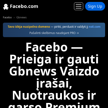
Facebo.com
Sign Up
Facebo
Gbnews
Tavo idėja nusipelno domeno
— pirkti, perduoti ir valdyti jį
ns6.com
Pašalinti skelbimus naudojant PRO →
Facebo —
Prieiga ir gauti
Gbnews Vaizdo
įrašai,
Nuotraukos ir
garso Premium