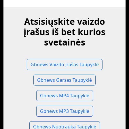
Atsisiųskite vaizdo
įrašus iš bet kurios
svetainės
Gbnews Vaizdo įrašas Taupyklė
Gbnews Garsas Taupyklė
Gbnews MP4 Taupyklė
Gbnews MP3 Taupyklė
Gbnews Nuotrauka Taupyklė