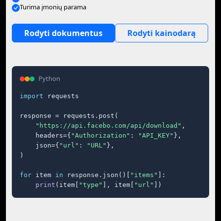
Turima įmonių parama
Rodyti dokumentus
Rodyti kainodarą
Python
import
 requests

response = requests.post(

"https://api.facebo.com/api/download"
,

    headers={
"Authorization"
: 
"API_KEY"
},

    json={
"url"
: 
"URL"
},

)

for
 item 
in
 response.json()[
"items"
]:

print
(item[
"type"
], item[
"url"
])