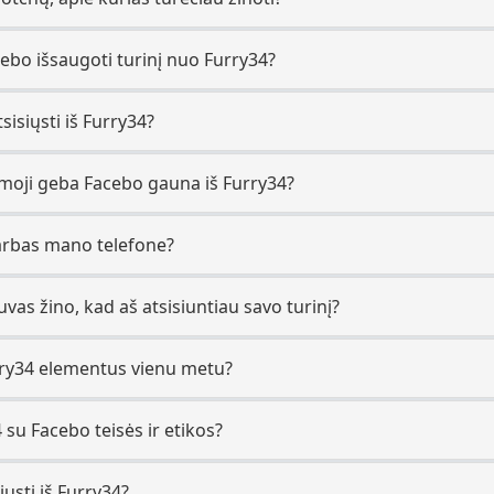
ebo išsaugoti turinį nuo Furry34?
sisiųsti iš Furry34?
iamoji geba Facebo gauna iš Furry34?
arbas mano telefone?
uvas žino, kad aš atsisiuntiau savo turinį?
Furry34 elementus vienu metu?
 su Facebo teisės ir etikos?
ųsti iš Furry34?