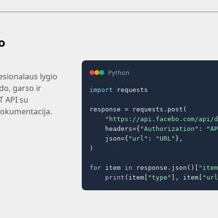
o
Python
esionalaus lygio
do, garso ir
import
 requests

T API su
response = requests.post(

dokumentacija.
"https://api.facebo.com/api/d
    headers={
"Authorization"
: 
"AP
    json={
"url"
: 
"URL"
},

)

for
 item 
in
 response.json()[
"item
print
(item[
"type"
], item[
"url