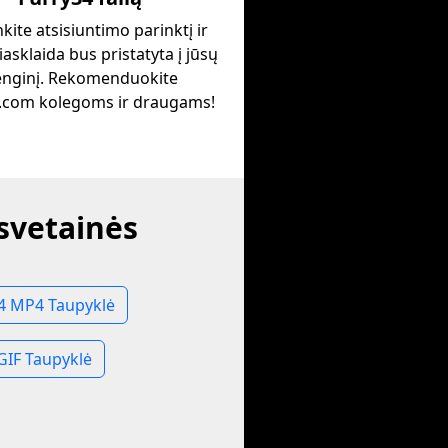
nkite atsisiuntimo parinktį ir
iasklaida bus pristatyta į jūsų
enginį. Rekomenduokite
.com kolegoms ir draugams!
 svetainės
4 MP4 Taupyklė
GIF Taupyklė