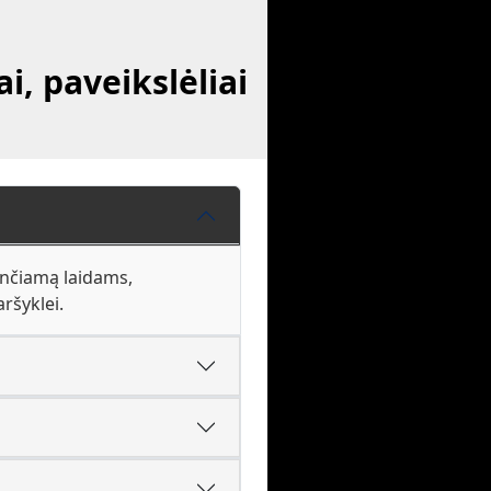
i, paveikslėliai
iunčiamą laidams,
ršyklei.