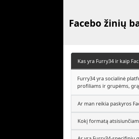
Facebo žinių ba
Kas yra Furry34 ir kaip Fac
Furry34 yra socialinė plat
profiliams ir grupėms, grąž
Ar man reikia paskyros Fac
Kokį formatą atsisiunčiam
Ar yra Furry34-specifinių g