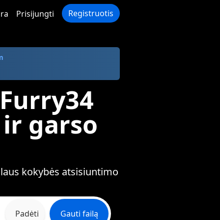
Registruotis
ra
Prisijungti
m
 Furry34
ir garso
s
nalaus kokybės atsisiuntimo
Padėti
Gauti failą