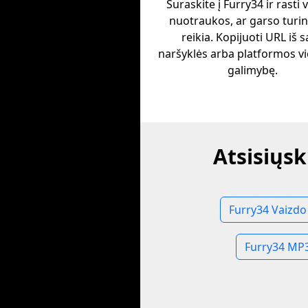
Suraskite į Furry34 ir rasti 
nuotraukos, ar garso turinį
reikia. Kopijuoti URL iš 
naršyklės arba platformos v
galimybę.
Atsisiųsk
Furry34 Vaizdo
Furry34 MP3