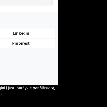
Linkedin
Pinterest
i į jūsų naršyklę per šifruotą,
a.