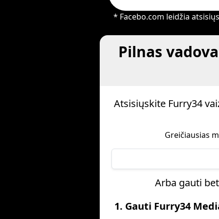
* Facebo.com leidžia atsisiųst
Pilnas vadova
Atsisiųskite Furry34 v
Greičiausias m
Arba gauti bet
1. Gauti Furry34 Med