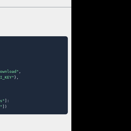
ownload"
,

I_KEY"
},

s"
]:

"
])