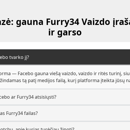
zė: gauna Furry34 Vaizdo įraša
ir garso
ebo tvarko jį?
forma — Facebo gauna viešą vaizdo, vaizdo ir ritės turinį, s
indamas tą patį medijos failą, kurį platforma įteikta jūsų na
ebo ar Furry34 atsisiųsti?
as Furry34 failas?
otchų, apie kurias turėčiau žinoti?