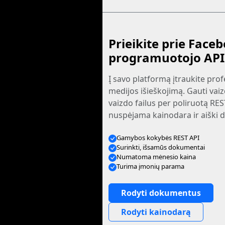
Prieikite prie Faceb
programuotojo API
Į savo platformą įtraukite prof
medijos išieškojimą. Gauti vaiz
vaizdo failus per poliruotą RES
nuspėjama kainodara ir aiški 
Gamybos kokybės REST API
Surinkti, išsamūs dokumentai
Numatoma mėnesio kaina
Turima įmonių parama
Rodyti dokumentus
Rodyti kainodarą