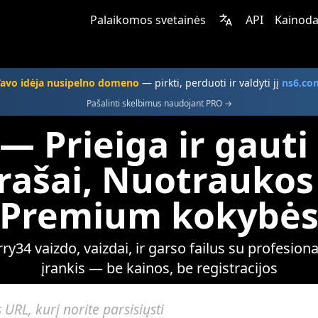
Palaikomos svetainės
API
Kainoda
Tavo idėja nusipelno domeno
— pirkti, perduoti ir valdyti jį
ns6.co
Pašalinti skelbimus naudojant PRO →
— Prieiga ir gauti
įrašai, Nuotraukos 
Premium kokybė
y34 vaizdo, vaizdai, ir garso failus su profesio
įrankis — be kainos, be registracijos