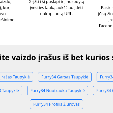
vaizdo,
Grįžti į šį puslapį ir į nurodytą
, kurį
įvesties lauką aukščiau įdėti
Pasiri
savo
nukopijuotą URL.
jūsų žin
iešinimo
įr
Facebo
ite vaizdo įrašus iš bet kurios
 įrašas Taupyklė
Furry34 Garsas Taupyklė
Furry3
 Taupyklė
Furry34 Nuotrauka Taupyklė
Furry34 
Furry34 Profilis Žiūrovas