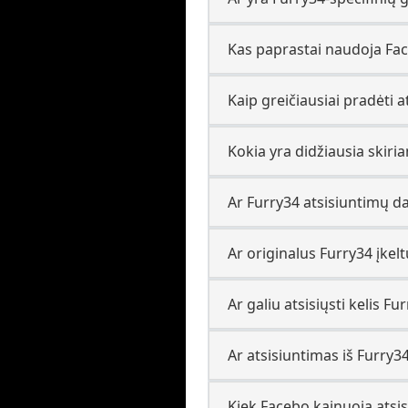
Kas paprastai naudoja Fac
Kaip greičiausiai pradėti at
Kokia yra didžiausia skir
Ar Furry34 atsisiuntimų d
Ar originalus Furry34 įkelt
Ar galiu atsisiųsti kelis 
Ar atsisiuntimas iš Furry34
Kiek Facebo kainuoja atsisi