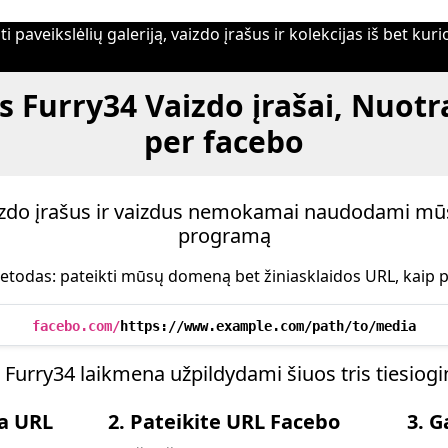
i paveikslėlių galeriją, vaizdo įrašus ir kolekcijas iš bet ku
s Furry34 Vaizdo įrašai, Nuotr
per facebo
aizdo įrašus ir vaizdus nemokamai naudodami mū
programą
etodas: pateikti mūsų domeną bet žiniasklaidos URL, kaip p
facebo.com/
https://www.example.com/path/to/media
 Furry34 laikmena užpildydami šiuos tris tiesiog
ia URL
2. Pateikite URL Facebo
3. G