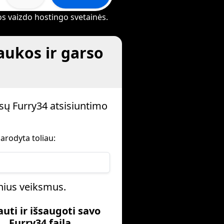
rios vaizdo hostingo svetainės.
aukos ir garso
sų Furry34 atsisiuntimo
arodyta toliau:
inius veiksmus.
auti ir išsaugoti savo
Furry34 failą