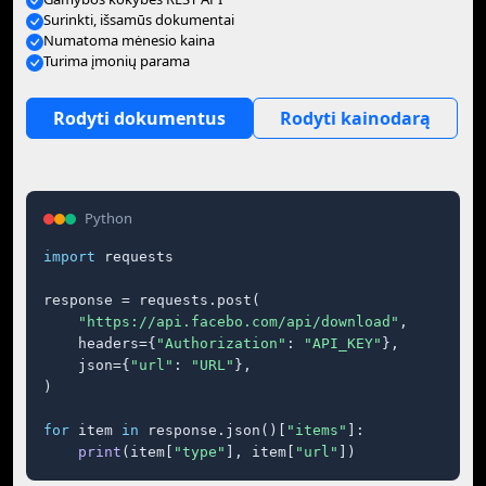
Surinkti, išsamūs dokumentai
Numatoma mėnesio kaina
Turima įmonių parama
Rodyti dokumentus
Rodyti kainodarą
Python
import
 requests

response = requests.post(

"https://api.facebo.com/api/download"
,

    headers={
"Authorization"
: 
"API_KEY"
},

    json={
"url"
: 
"URL"
},

)

for
 item 
in
 response.json()[
"items"
]:

print
(item[
"type"
], item[
"url"
])