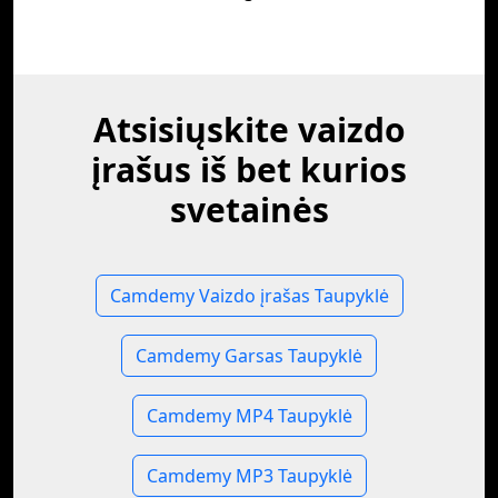
Atsisiųskite vaizdo
įrašus iš bet kurios
svetainės
Camdemy Vaizdo įrašas Taupyklė
Camdemy Garsas Taupyklė
Camdemy MP4 Taupyklė
Camdemy MP3 Taupyklė