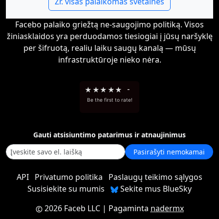
Žr. visas palaikomas svetaines
Facebo palaiko griežtą ne-saugojimo politiką. Visos
žiniasklaidos yra perduodamos tiesiogiai į jūsų naršyklę
per šifruotą, realiu laiku saugų kanalą — mūsų
infrastruktūroje nieko nėra.
★
★
★
★
★
-
Be the first to rate!
Gauti atsisiuntimo patarimus ir atnaujinimus
Pasirašyti nemokamai
API
Privatumo politika
Paslaugų teikimo sąlygos
Susisiekite su mumis
Sekite mus BlueSky
2026 Faceb LLC
| Pagaminta
nadermx