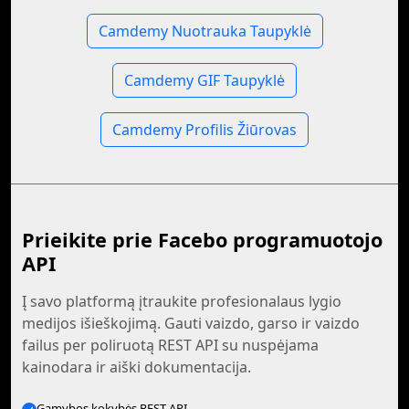
Camdemy Nuotrauka Taupyklė
Camdemy GIF Taupyklė
Camdemy Profilis Žiūrovas
Prieikite prie Facebo programuotojo
API
Į savo platformą įtraukite profesionalaus lygio
medijos išieškojimą. Gauti vaizdo, garso ir vaizdo
failus per poliruotą REST API su nuspėjama
kainodara ir aiški dokumentacija.
Gamybos kokybės REST API