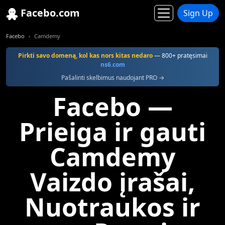
Facebo.com
Sign Up
Facebo
Camdemy
Pirkti savo domeną, kol kas nors kitas nedaro
— 800+ pratęsimai
ns6.com
Pašalinti skelbimus naudojant PRO →
Facebo —
Prieiga ir gauti
Camdemy
Vaizdo įrašai,
Nuotraukos ir