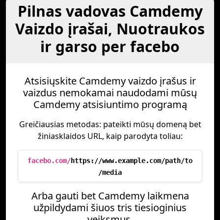
Pilnas vadovas Camdemy
Vaizdo įrašai, Nuotraukos
ir garso per facebo
Atsisiųskite Camdemy vaizdo įrašus ir
vaizdus nemokamai naudodami mūsų
Camdemy atsisiuntimo programą
Greičiausias metodas: pateikti mūsų domeną bet
žiniasklaidos URL, kaip parodyta toliau:
facebo.com/
https://www.example.com/path/to
/media
Arba gauti bet Camdemy laikmena
užpildydami šiuos tris tiesioginius
veiksmus.