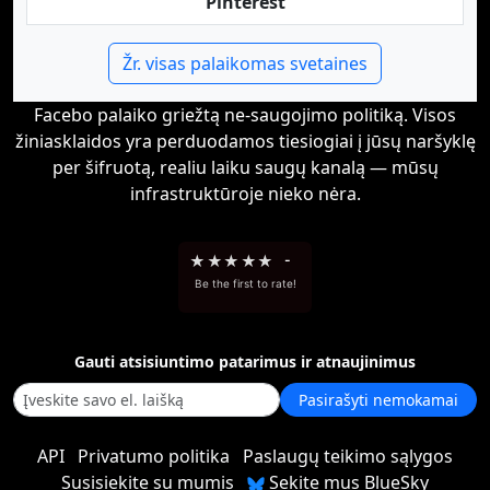
Pinterest
Žr. visas palaikomas svetaines
Facebo palaiko griežtą ne-saugojimo politiką. Visos
žiniasklaidos yra perduodamos tiesiogiai į jūsų naršyklę
per šifruotą, realiu laiku saugų kanalą — mūsų
infrastruktūroje nieko nėra.
★
★
★
★
★
-
Be the first to rate!
Gauti atsisiuntimo patarimus ir atnaujinimus
Pasirašyti nemokamai
API
Privatumo politika
Paslaugų teikimo sąlygos
Susisiekite su mumis
Sekite mus BlueSky