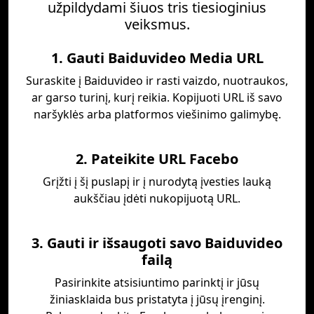
užpildydami šiuos tris tiesioginius
veiksmus.
1. Gauti Baiduvideo Media URL
Suraskite į Baiduvideo ir rasti vaizdo, nuotraukos,
ar garso turinį, kurį reikia. Kopijuoti URL iš savo
naršyklės arba platformos viešinimo galimybę.
2. Pateikite URL Facebo
Grįžti į šį puslapį ir į nurodytą įvesties lauką
aukščiau įdėti nukopijuotą URL.
3. Gauti ir išsaugoti savo Baiduvideo
failą
Pasirinkite atsisiuntimo parinktį ir jūsų
žiniasklaida bus pristatyta į jūsų įrenginį.