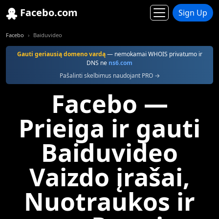
Facebo.com
Sign Up
Facebo
Baiduvideo
Gauti geriausią domeno vardą
— nemokamai WHOIS privatumo ir
DNS ne
ns6.com
Pašalinti skelbimus naudojant PRO →
Facebo —
Prieiga ir gauti
Baiduvideo
Vaizdo įrašai,
Nuotraukos ir