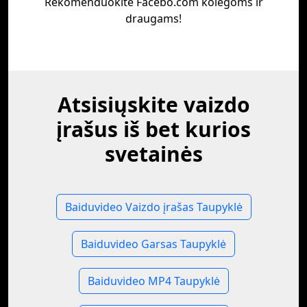
Rekomenduokite Facebo.com kolegoms ir
draugams!
Atsisiųskite vaizdo
įrašus iš bet kurios
svetainės
Baiduvideo Vaizdo įrašas Taupyklė
Baiduvideo Garsas Taupyklė
Baiduvideo MP4 Taupyklė