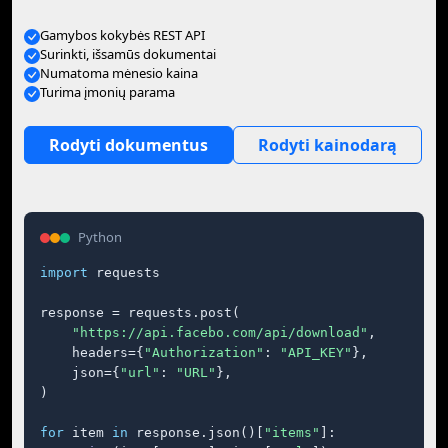
Gamybos kokybės REST API
Surinkti, išsamūs dokumentai
Numatoma mėnesio kaina
Turima įmonių parama
Rodyti dokumentus
Rodyti kainodarą
Python
import
 requests

response = requests.post(

"https://api.facebo.com/api/download"
,

    headers={
"Authorization"
: 
"API_KEY"
},

    json={
"url"
: 
"URL"
},

)

for
 item 
in
 response.json()[
"items"
]:
